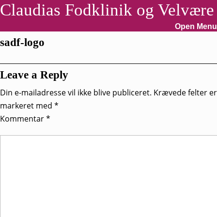
Skip
Claudias Fodklinik og Velvære
to
content
Open Menu
Skip
sadf-logo
to
content
Leave a Reply
Din e-mailadresse vil ikke blive publiceret.
Krævede felter er
markeret med
*
Kommentar
*