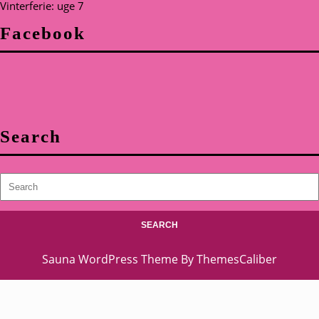
Vinterferie: uge 7
Facebook
Search
Search
for:
Sauna WordPress Theme
By ThemesCaliber